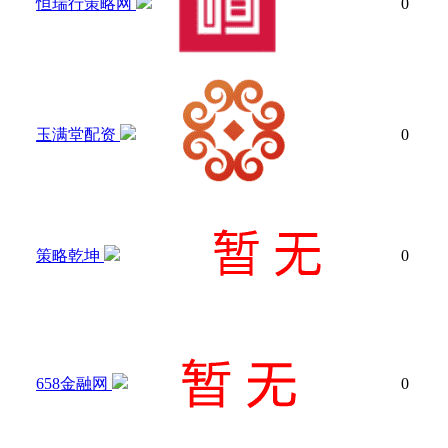
恒瑞行策略网
0
玉满堂配资
0
策略乾坤
0
658金融网
0