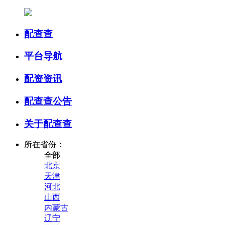
配查查
平台导航
配资资讯
配查查公告
关于配查查
所在省份：
全部
北京
天津
河北
山西
内蒙古
辽宁