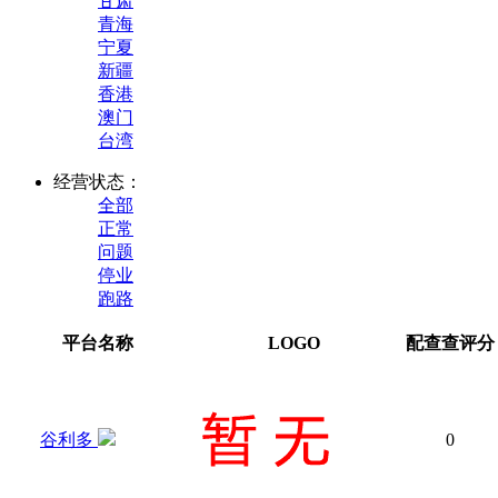
甘肃
青海
宁夏
新疆
香港
澳门
台湾
经营状态：
全部
正常
问题
停业
跑路
平台名称
LOGO
配查查评分
谷利多
0