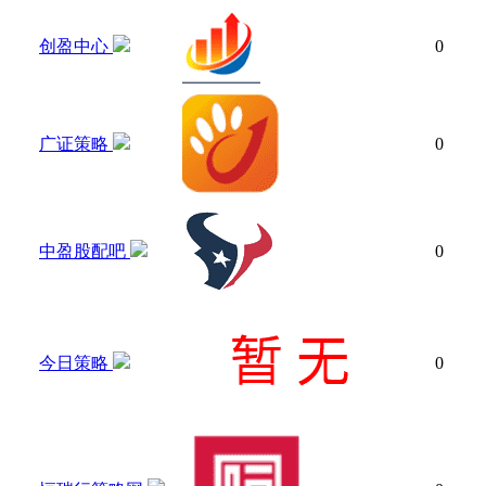
创盈中心
0
广证策略
0
中盈股配吧
0
今日策略
0