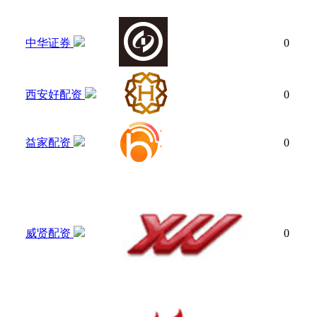
中华证券
0
西安好配资
0
益家配资
0
威贤配资
0