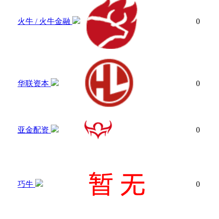
火牛 / 火牛金融
0
华联资本
0
亚金配资
0
巧牛
0