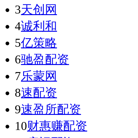
3
天创网
4
诚利和
5
亿策略
6
驰盈配资
7
乐蒙网
8
速配资
9
速盈所配资
10
财惠赚配资