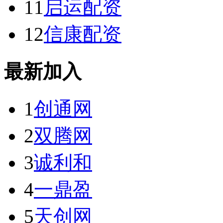
11
启运配资
12
信康配资
最新加入
1
创通网
2
双腾网
3
诚利和
4
一鼎盈
5
天创网